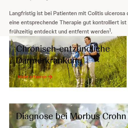
Langfristig ist bei Patienten mit Colitis ulceros
eine entsprechende Therapie gut kontrolliert i
1
frühzeitig entdeckt und entfernt werden
.
Chronisch-entzündliche
Darmerkrankung
Mehr erfahren
Diagnose bei Morbus Crohn