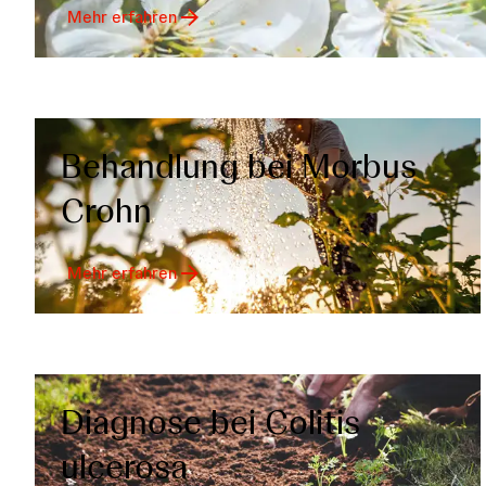
Mehr erfahren
Behandlung bei Morbus
Crohn
Mehr erfahren
Diagnose bei Colitis
ulcerosa