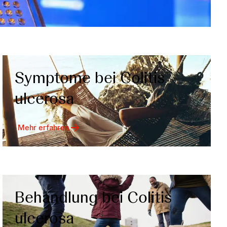
Symptome bei Colitis
ulcerosa
Mehr erfahren
Behandlung bei Colitis
ulcerosa