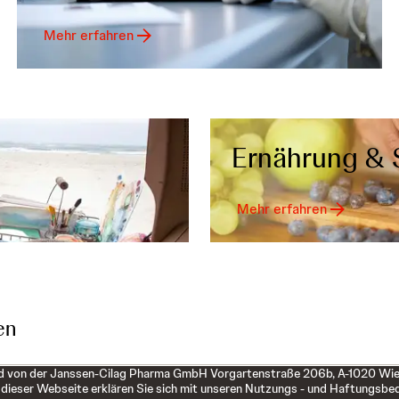
Mehr erfahren
Ernährung & 
Mehr erfahren
en
 von der Janssen-Cilag Pharma GmbH Vorgartenstraße 206b, A-1020 Wien ver
dieser Webseite erklären Sie sich mit unseren Nutzungs - und Haftungsbe