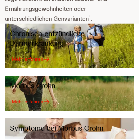
Ernährungsgewohnheiten oder
1
unterschiedlichen Genvarianten
.
Chronisch-entzündliche
Darmerkrankung
Mehr erfahren
Morbus Crohn
Mehr erfahren
Symptome bei Morbus Crohn