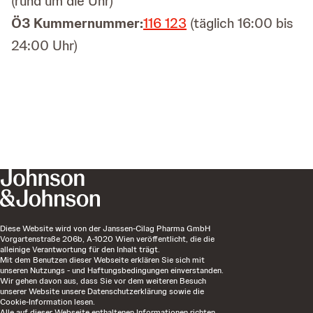
(rund um die Uhr)
Ö3 Kummernummer:
116 123
(täglich 16:00 bis
24:00 Uhr)
Diese Website wird von der Janssen-Cilag Pharma GmbH
Vorgartenstraße 206b, A-1020 Wien veröffentlicht, die die
alleinige Verantwortung für den Inhalt trägt.
Mit dem Benutzen dieser Webseite erklären Sie sich mit
unseren Nutzungs - und Haftungsbedingungen einverstanden.
Wir gehen davon aus, dass Sie vor dem weiteren Besuch
unserer Website unsere Datenschutzerklärung sowie die
Cookie-Information lesen.
Alle auf dieser Webseite enthaltenen Informationen richten