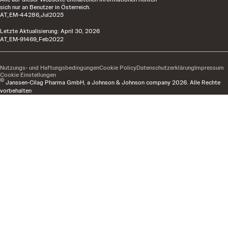
sich nur an Benutzer in Österreich.
AT_EM-44286_Jul2025
Letzte Aktualisierung:
April 30, 2026
AT_EM-91469_Feb2022
Nutzungs- und Haftungsbedingungen
Cookie Policy
Datenschutzerklärung
Impressum
Cookie Einstellungen
©
Janssen-Cilag Pharma GmbH, a Johnson & Johnson company 2026. Alle Rechte
vorbehalten