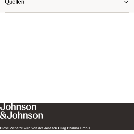
Quellen
Diese Website wird von der Janssen-Cilag Pharma GmbH
Vorgartenstraße 206b, A-1020 Wien veröffentlicht, die die