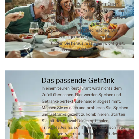
Faktoren sind für das Erlebnis Essen
wichtig. Dabei kann Essen in Gesellschaft,
ein liebevoll gedeckter Tisch, Kerzenlicht,
eine schöne Umgebung, angenehme
Musik den Unterschied machen. Oder
essen Sie gerne unter freiem Himmel?
Finden Sie heraus, was Ihnen wichtig ist,
um sich wohlzufühlen!
Das passende Getränk
In einem teuren Restaurant wird nichts dem
Zufall überlassen. Hier werden Speisen und
Getränke perfekt aufeinander abgestimmt.
Machen Sie es nach und probieren Sie, Speisen
und Getränke gezielt zu kombinieren. Starten
Sie mit der Auswahl eines optimalen
Trinkgefäßes. Es soll Ihnen sympathisch in der
Hand liegen, vertraut sein und die Art des