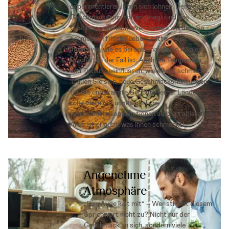
experimentieren, kann sich lohnen. Denn der
Geschmackssinn soll angeregt und das
Geschmackserlebnis verbessert werden. So
schmecken frische Lebensmittel meist
intensiver, wie es bei saisonalen und lokalen
Produkten der Fall ist. Auch die Temperatur
und Textur beeinflussen, wie etwas schmeckt.
Trauen Sie sich, neue Geschmacksrichtungen,
für Sie unbekannte Gerichte ferner Länder
oder vielleicht ungewöhnliche
Lebensmittelkombinationen auszuprobieren.
Alles ist erlaubt, was Ihnen schmeckt!
Angenehme
Atmosphäre
„Das Auge isst mit“ – Wer stimmt diesem
Sprichwort nicht zu? Nicht nur der
Geschmack an sich, sondern viele