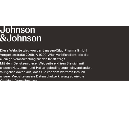
Diese Website wird von der Janssen-Cilag Pharma GmbH
Vorgartenstraße 206b, A-1020 Wien veröffentlicht, die die
alleinige Verantwortung für den Inhalt trägt.
Mit dem Benutzen dieser Webseite erklären Sie sich mit
unseren Nutzungs - und Haftungsbedingungen einverstanden.
Wir gehen davon aus, dass Sie vor dem weiteren Besuch
unserer Website unsere Datenschutzerklärung sowie die
Cookie-Information lesen.
Alle auf dieser Webseite enthaltenen Informationen richten
sich nur an Benutzer in Österreich.
AT_EM-44286_Jul2025
Letzte Aktualisierung:
March 20, 2025
EM-94029
Nutzungs- und Haftungsbedingungen
Cookie Policy
Datenschutzerklärung
Impressum
Cookie Einstellungen