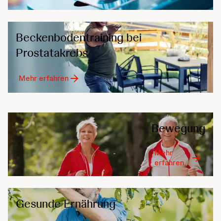
Beckenbodentraining bei
Prostatakrebs
Mehr erfahren
Bewegung
Mehr
erfahren
Gesunde Ernährung